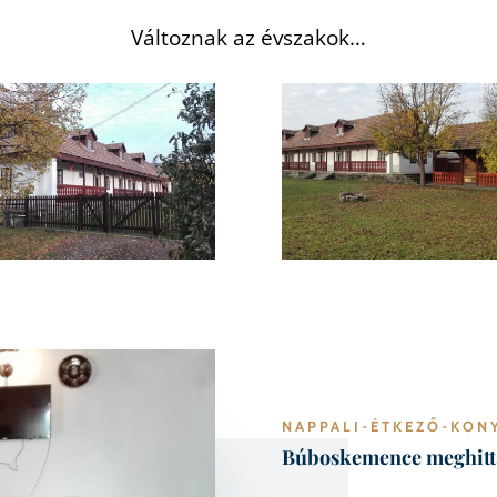
Változnak az évszakok…
NAPPALI-ÉTKEZŐ-KON
Búboskemence meghitt 